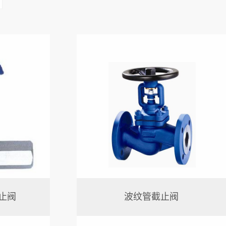
止阀
波纹管截止阀