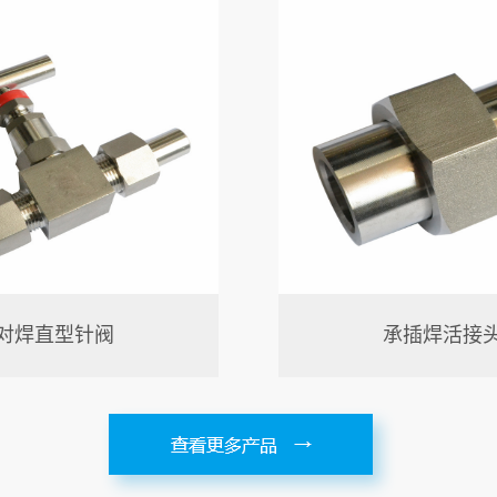
对焊直型针阀
承插焊活接