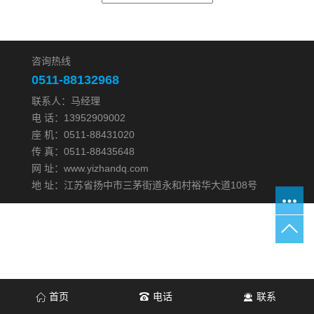
咨询热线
0511-88132968
联系人：马经理
电 话：13952909002
座 机：0511-88431020
传 真：0511-88435648
网 址：www.yizhandq.com
地 址：江苏省扬中市三茅街道永和村裕华大道108号
首页
电话
联系