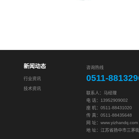
新闻动态
咨询热线
0511-881329
行业资讯
技术资讯
联系人：马经理
电 话：13952909002
座 机：0511-88431020
传 真：0511-88435648
网 址：www.yizhandq.com
地 址：江苏省扬中市三茅街