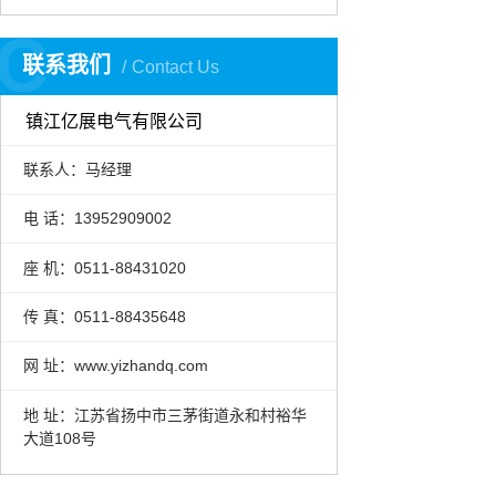
C
联系我们
Contact Us
镇江亿展电气有限公司
联系人：马经理
电 话：13952909002
座 机：0511-88431020
传 真：0511-88435648
网 址：www.yizhandq.com
地 址：江苏省扬中市三茅街道永和村裕华
大道108号