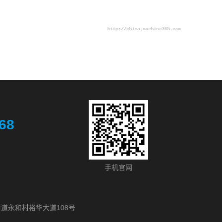
68
手机官网
道永和村裕华大道108号